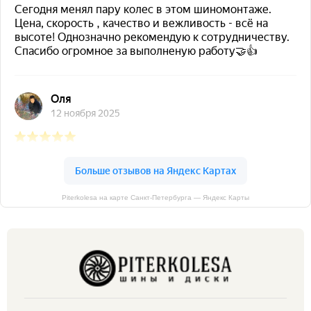
Piterkolesa на карте Санкт‑Петербурга — Яндекс Карты