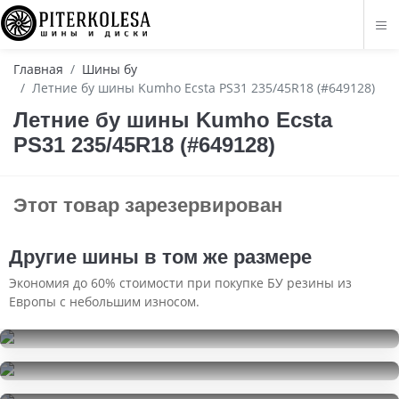
Главная
Шины бу
Летние бу шины Kumho Ecsta PS31 235/45R18 (#649128)
Летние бу шины Kumho Ecsta
PS31 235/45R18 (#649128)
Этот товар зарезервирован
Другие шины в том же размере
Экономия до 60% стоимости при покупке БУ резины из
Европы с небольшим износом.
Bridgestone Blizzak Spike-02
235/45R18
Pirelli Ice Zero 2
15000
за 2 шт.