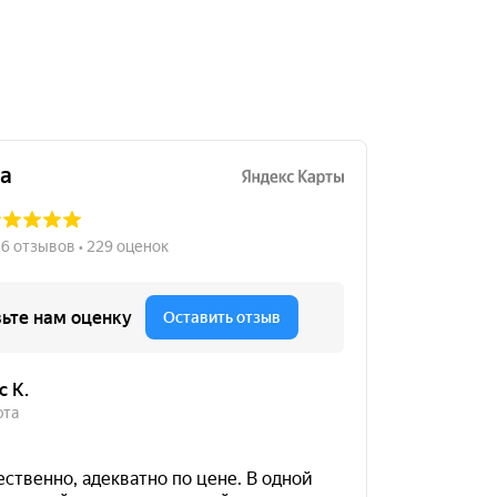
235/45R18
8000
за 2 шт.