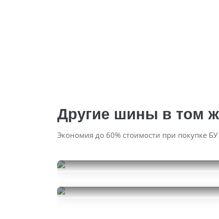
Другие шины в том ж
Экономия до 60% стоимости при покупке БУ
Bridgestone Blizzak Spike-
02
Kumho Ecsta PS71
235/45R18
15000
235/45R18
за 2 шт.