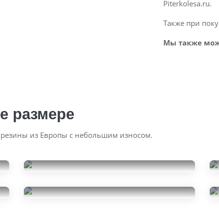
Piterkolesa.ru.
Также при поку
Мы также мож
е размере
 резины из Европы с небольшим износом.
Pirelli Ice Zero 2
235/45R18
Kumho WinterCraft Ice WI32
15000
за 2 шт.
235/45R18