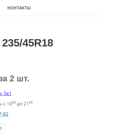
КОНТАКТЫ
 235/45R18
за 2 шт.
о, 5к1
00
00
 с 10
до 21
7-82
m