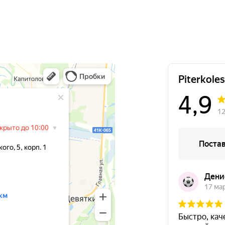
49999
за 4 шт.