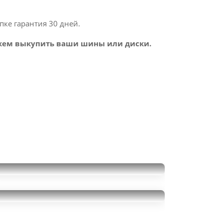
пке гарантия 30 дней.
ем выкупить ваши шины или диски.
Kormoran Snow
235/45R18
10000
Continental
за 4 шт.
ContiIceContact