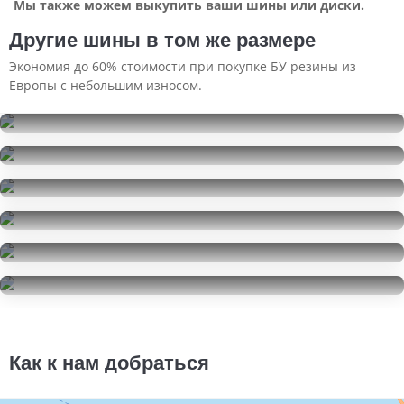
Мы также можем выкупить ваши шины или диски.
Другие шины в том же размере
Экономия до 60% стоимости при покупке БУ резины из
Европы с небольшим износом.
Nitto Therma Spike
215/65R16
Kormoran Stud Suv
12000
за 4 шт.
215/65R16
Dunlop Winter Maxx WM01
7500
за 4 шт.
215/65R16
Nexen N'Priz RH1
16000
за 4 шт.
215/65R16
Continental ContiCrossContact LX
7000
за 4 шт.
215/65R16
Continental ContiCrossContact LX
3000
за 1 шт.
215/65R16
5500
за 2 шт.
Как к нам добраться