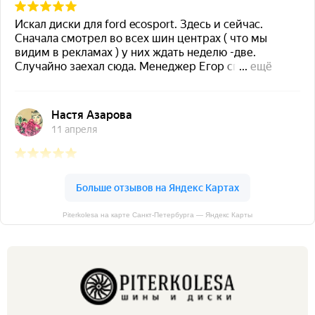
Piterkolesa на карте Санкт‑Петербурга — Яндекс Карты