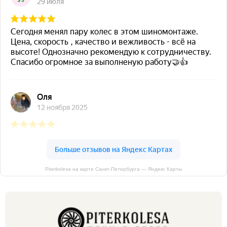
Piterkolesa на карте Санкт‑Петербурга — Яндекс Карты