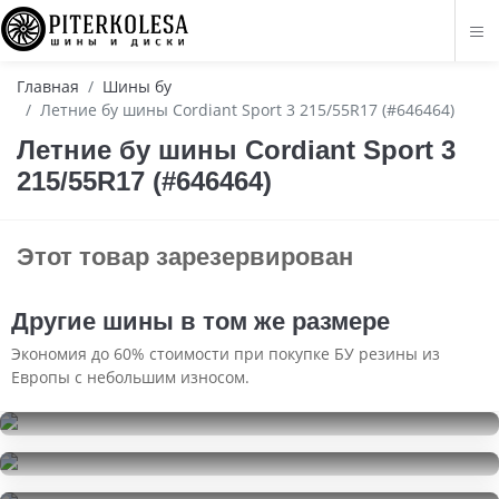
Главная
Шины бу
Летние бу шины Cordiant Sport 3 215/55R17 (#646464)
Летние бу шины Cordiant Sport 3
215/55R17 (#646464)
Этот товар зарезервирован
Другие шины в том же размере
Экономия до 60% стоимости при покупке БУ резины из
Европы с небольшим износом.
Nexen N'Blue HD
215/55R17
Ikon Tyres Nordman 8
2500
за 1 шт.