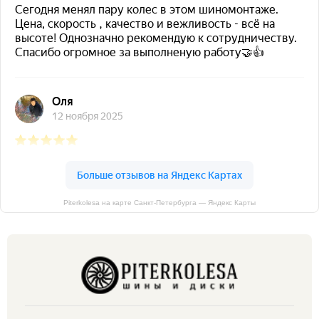
Piterkolesa на карте Санкт‑Петербурга — Яндекс Карты