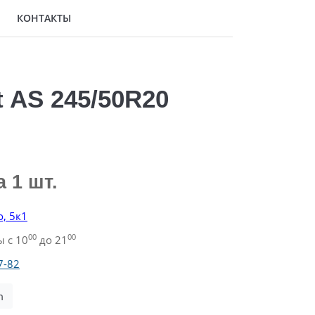
КОНТАКТЫ
t AS 245/50R20
а 1 шт.
о, 5к1
00
00
 с 10
до 21
7-82
m