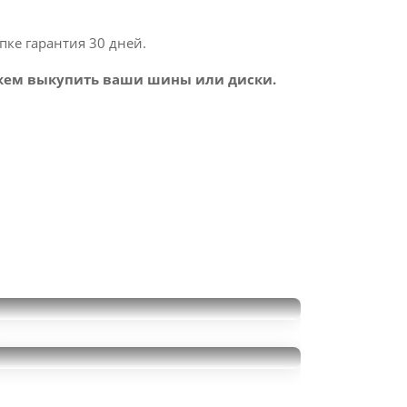
пке гарантия 30 дней.
ем выкупить ваши шины или диски.
Sailun Ice Blazer Arctic EVO
245/50R20
Michelin E-Primacy
36000
за 4 шт.
245/50R20