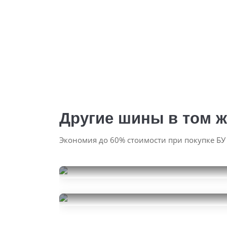
Другие шины в том ж
Экономия до 60% стоимости при покупке БУ
Bridgestone Dueler H/P
Sport AS
Bridgestone Dueler H/P
245/50R20
8000
Sport AS
за 1 шт.