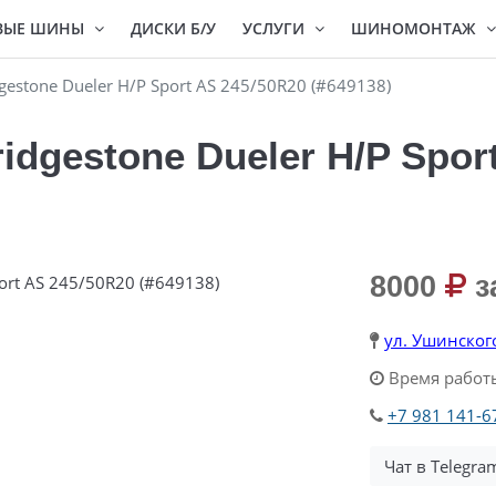
ВЫЕ ШИНЫ
ДИСКИ Б/У
УСЛУГИ
ШИНОМОНТАЖ
estone Dueler H/P Sport AS 245/50R20 (#649138)
dgestone Dueler H/P Spor
8000
з
ул. Ушинског
Время работы
+7 981 141-6
Чат в Telegra