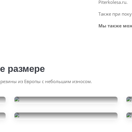
Piterkolesa.ru.
Также при поку
Мы также мож
е размере
 резины из Европы с небольшим износом.
Bridgestone Dueler H/P
Sport AS
Michelin E-Primacy
245/50R20
16000
245/50R20
за 2 шт.