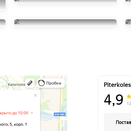
Continental
PremiumContact 6
245/45R19
Pirelli P Zero
15000
за 2 шт.
245/45R19
13500
за 2 шт.