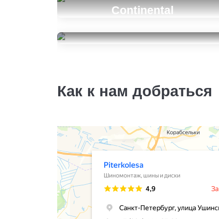
Continental
ContiWinterContact TS
860S
Pirelli Ice Zero 2
245/45R19
245/45R19
12000
за 2 шт.
32000
за 4 шт.
Как к нам добраться