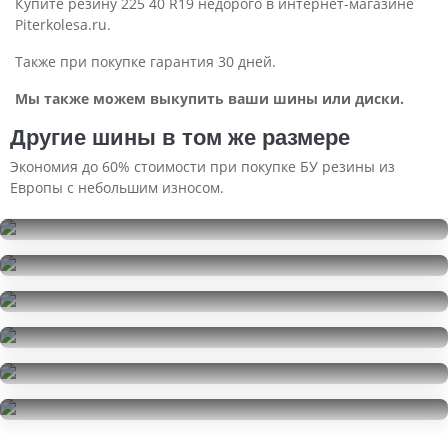
Купите резину 225 40 R19 недорого в интернет-магазине
Piterkolesa.ru.
Также при покупке гарантия 30 дней.
Мы также можем выкупить ваши шины или диски.
Другие шины в том же размере
Экономия до 60% стоимости при покупке БУ резины из
Европы с небольшим износом.
Sailun Ice Blazer Alpine EVO1
225/40R19
Hankook Ventus S1 Evo 3 K127
12000
за 2 шт.
225/40R19
Ikon Tyres Autograph Ice 10
8000
за 1 шт.
225/40R19
Nokian Tyres Hakkapeliitta R3
105000
за 4 шт.
225/40R19
Pirelli Winter SottoZero 3
9500
за 2 шт.
225/40R19
Goodyear Eagle F1 Asymmetric 3
8000
за 2 шт.