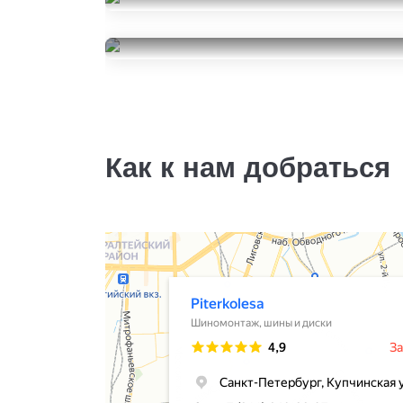
Continental MaxContact
MC6
Pirelli Pzero Pz4
265/45R21
8000
265/45R21
за 1 шт.
10500
за 1 шт.
Как к нам добраться