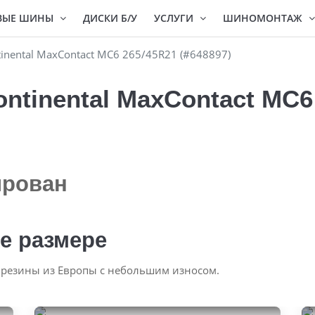
ВЫЕ ШИНЫ
ДИСКИ Б/У
УСЛУГИ
ШИНОМОНТАЖ
inental MaxContact MC6 265/45R21 (#648897)
ntinental MaxContact MC6
ирован
е размере
 резины из Европы с небольшим износом.