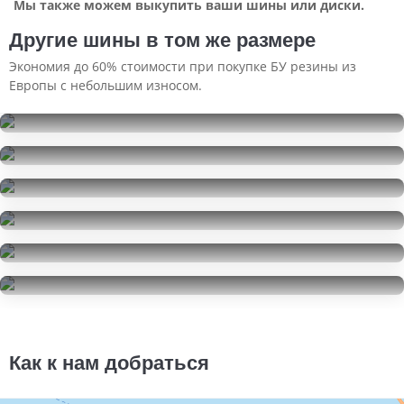
Мы также можем выкупить ваши шины или диски.
Другие шины в том же размере
Экономия до 60% стоимости при покупке БУ резины из
Европы с небольшим износом.
Kumho Ecsta PS71
275/40R19
Pirelli Ice Zero 2
6000
за 2 шт.
275/40R19
Michelin Primacy 3
25000
за 2 шт.
275/40R19
Pirelli P Zero
20000
за 2 шт.
275/40R19
Michelin Pilot Sport 3
8000
за 2 шт.
275/40R19
Michelin Pilot Sport 3
22000
за 1 шт.
275/40R19
44000
за 2 шт.
Как к нам добраться