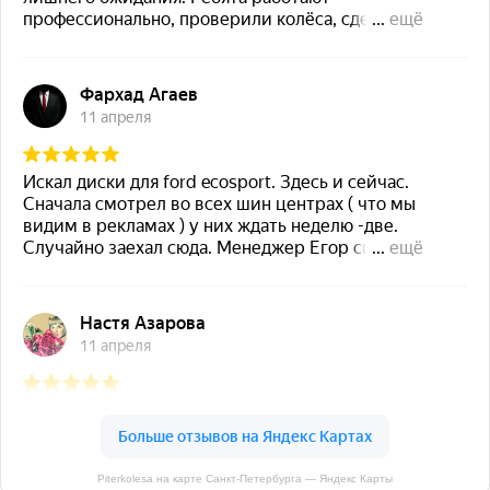
Piterkolesa на карте Санкт‑Петербурга — Яндекс Карты