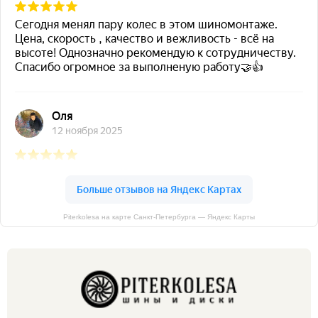
Piterkolesa на карте Санкт‑Петербурга — Яндекс Карты