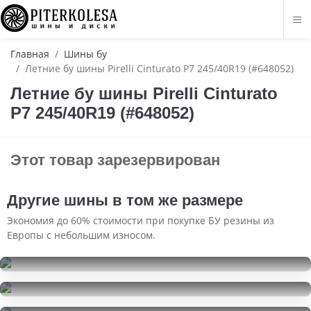
Главная
Шины бу
Летние бу шины Pirelli Cinturato P7 245/40R19 (#648052)
Летние бу шины Pirelli Cinturato
P7 245/40R19 (#648052)
Этот товар зарезервирован
Другие шины в том же размере
Экономия до 60% стоимости при покупке БУ резины из
Европы с небольшим износом.
Goodyear Eagle F1 Asymmetric 3
245/40R19
Michelin Primacy Tour A/S
7000
за 1 шт.