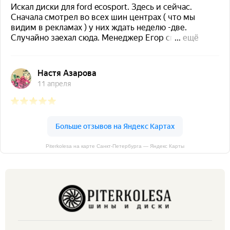
Piterkolesa на карте Санкт‑Петербурга — Яндекс Карты