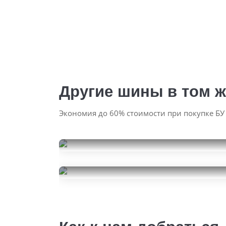
Другие шины в том ж
Экономия до 60% стоимости при покупке БУ
Nexen N'Blue HD
215/55R17
Kumho WinterCraft Ice WI32
2500
за 1 шт.
215/55R17
38000
за 4 шт.