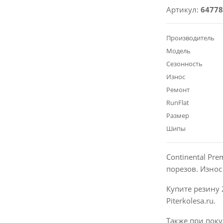
Артикул:
64778
Производитель
Модель
Сезонность
Износ
Ремонт
RunFlat
Размер
Шипы
Continental Pr
порезов. Изно
Купите резину 
Piterkolesa.ru.
Также при поку