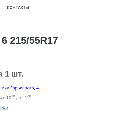
КОНТАКТЫ
6 215/55R17
а 1 шт.
ника Гарькавого, 4
00
00
 с 10
до 21
1-06