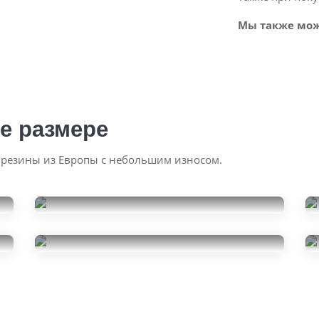
Мы также мож
е размере
 резины из Европы с небольшим износом.
Ikon Tyres Nordman 8
215/55R17
Pirelli Cinturato P7
8000
за 2 шт.
215/55R17
20000
за 4 шт.