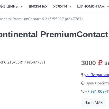
ВЫЕ ШИНЫ
ДИСКИ Б/У
УСЛУГИ
ШИНОМОНТАЖ
nental PremiumContact 6 215/55R17 (#647787)
ntinental PremiumContact 
3000
з
ул. Погранич
Время работы
+7 931 008-4
Чат в MAX