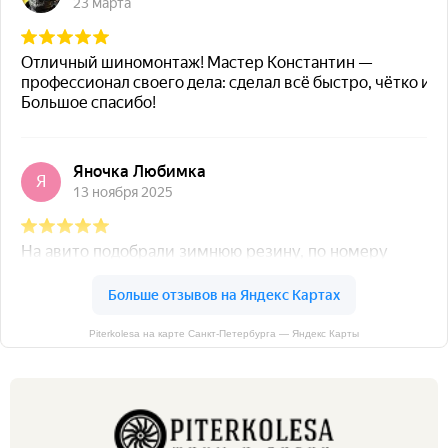
Piterkolesa на карте Санкт‑Петербурга — Яндекс Карты