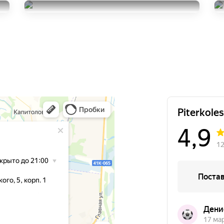
ContiVikingContact 7
Nokian Tyres Hakka Green 3
215/60R16
18000
215/60R16
за 4 шт.
4000
за 2 шт.