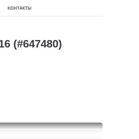
КОНТАКТЫ
6 (#647480)
Yokohama BluEarth AE51