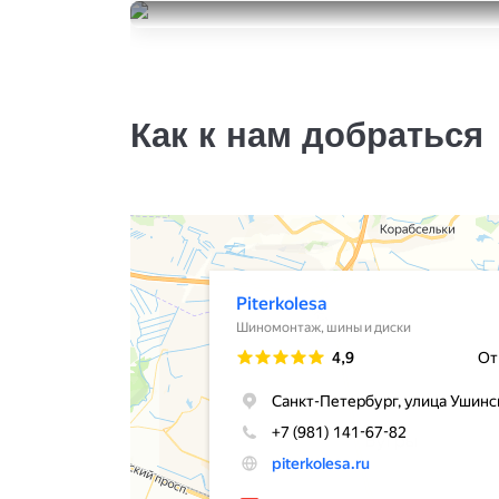
215/60R16
Goodyear Eagle Sport
4000
за 2 шт.
215/60R16
5000
за 2 шт.
Как к нам добраться