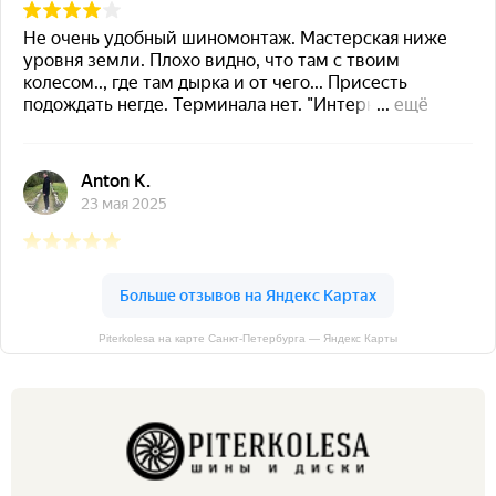
Piterkolesa на карте Санкт‑Петербурга — Яндекс Карты