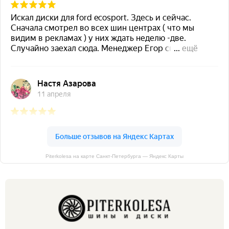
Piterkolesa на карте Санкт‑Петербурга — Яндекс Карты