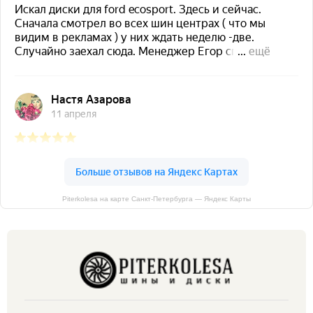
Piterkolesa на карте Санкт‑Петербурга — Яндекс Карты