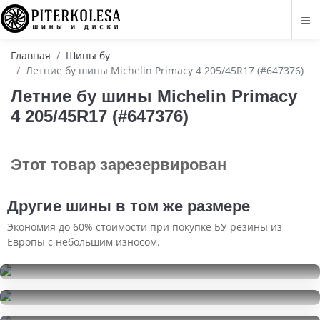
Главная
Шины бу
Летние бу шины Michelin Primacy 4 205/45R17 (#647376)
Летние бу шины Michelin Primacy
4 205/45R17 (#647376)
Этот товар зарезервирован
Другие шины в том же размере
Экономия до 60% стоимости при покупке БУ резины из
Европы с небольшим износом.
Pirelli Cinturato P7
205/45R17
Pirelli Cinturato P7 new
15500
за 2 шт.