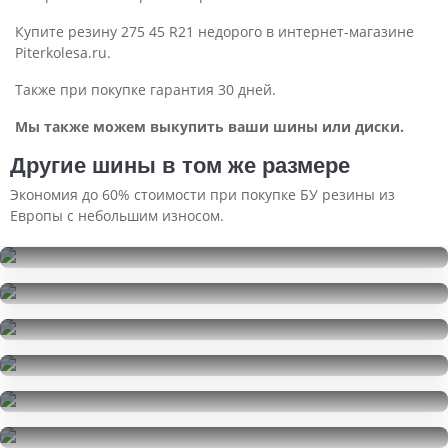
Купите резину 275 45 R21 недорого в интернет-магазине
Piterkolesa.ru.
Также при покупке гарантия 30 дней.
Мы также можем выкупить ваши шины или диски.
Другие шины в том же размере
Экономия до 60% стоимости при покупке БУ резины из
Европы с небольшим износом.
Ikon Tyres Autograph Ultra 2
275/45R21
Nokian Tyres Hakkapeliitta 9 SUV
110000
за 4 шт.
275/45R21
Continental ContiSportContact 5P
24000
за 4 шт.
275/45R21
Continental ContiSportContact 5
20000
за 2 шт.
275/45R21
Continental ContiSportContact 5
30000
за 2 шт.
275/45R21