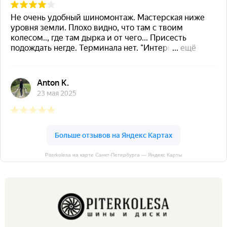
Piterkolesa на карте Санкт‑Петербурга — Яндекс Карты