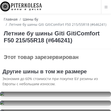
Главная
Шины бу
Летние бу шины Giti GitiComfort F50 215/55R18 (#646241)
Летние бу шины Giti GitiComfort
F50 215/55R18 (#646241)
Этот товар зарезервирован
Другие шины в том же размере
Экономия до 60% стоимости при покупке БУ резины из
Европы с небольшим износом.
Nokian Tyres Hakkapeliitta R3 SUV
215/55R18
Nokian Tyres Nordman 7 SUV
5000
за 1 шт.