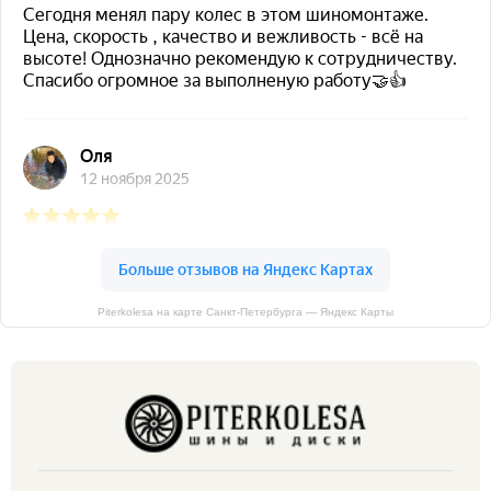
Piterkolesa на карте Санкт‑Петербурга — Яндекс Карты