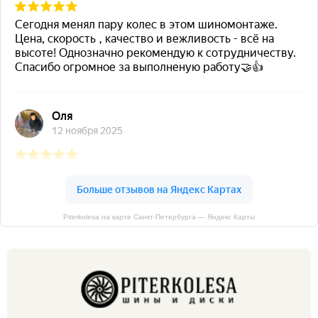
Piterkolesa на карте Санкт‑Петербурга — Яндекс Карты