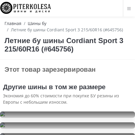
Главная
Шины бу
Летние бу шины Cordiant Sport 3 215/60R16 (#645756)
Летние бу шины Cordiant Sport 3
215/60R16 (#645756)
Этот товар зарезервирован
Другие шины в том же размере
Экономия до 60% стоимости при покупке БУ резины из
Европы с небольшим износом.
Toyo Proxes CF1
215/60R16
Continental ContiVikingContact 7
4000
за 2 шт.