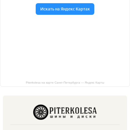
Piterkolesa на карте Санкт‑Петербурга — Яндекс Карты