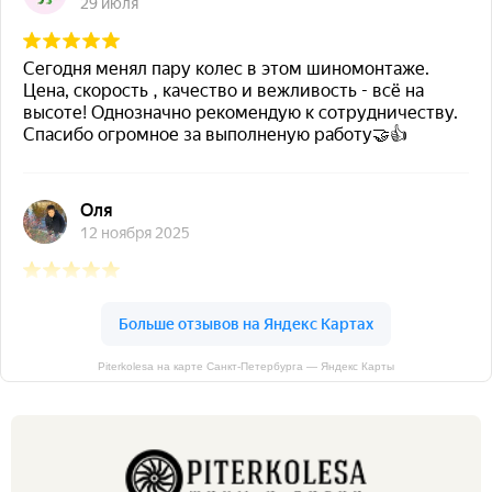
Piterkolesa на карте Санкт‑Петербурга — Яндекс Карты