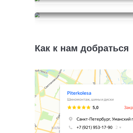
Michelin Primacy Tour A/S
245/40R19
Grenlander ICEHAWKE II
56000
за 4 шт.
245/40R19
12000
за 2 шт.
Как к нам добраться