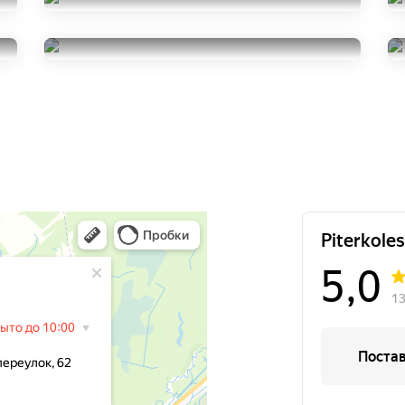
Goodyear Eagle F1
Asymmetric 3
Ikon Tyres Autograph Ice 10
245/40R19
6000
245/40R19
за 1 шт.
100000
за 4 шт.