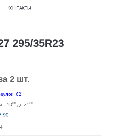
КОНТАКТЫ
27 295/35R23
за 2 шт.
еулок, 62
00
00
 с 10
до 21
7-90
4