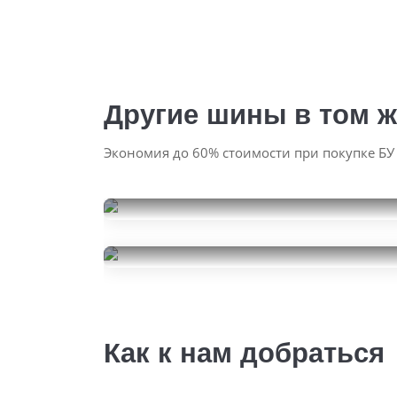
Другие шины в том ж
Экономия до 60% стоимости при покупке БУ
Hankook Ventus S1 Evo 3
K127
Continental
295/35R23
ContiSportContact 6
34000
за 2 шт.
295/35R23
33000
за 2 шт.
Как к нам добраться