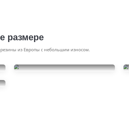
е размере
 резины из Европы с небольшим износом.
Continental SportContact 6
295/35R23
28000
за 2 шт.