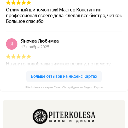
Piterkolesa на карте Санкт‑Петербурга — Яндекс Карты