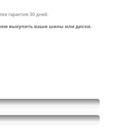
пке гарантия 30 дней.
ем выкупить ваши шины или диски.
Continental
ContiIceContact
Continental MaxContact
235/45R18
8000
MC6
за 2 шт.