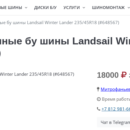
ВЫЕ ШИНЫ
ДИСКИ Б/У
УСЛУГИ
ШИНОМОНТАЖ
 бу шины Landsail Winter Lander 235/45R18 (#648567)
ые бу шины Landsail Win
)
18000
Митрофаньев
Время работы
+7 812 981-6
Чат в Telegra