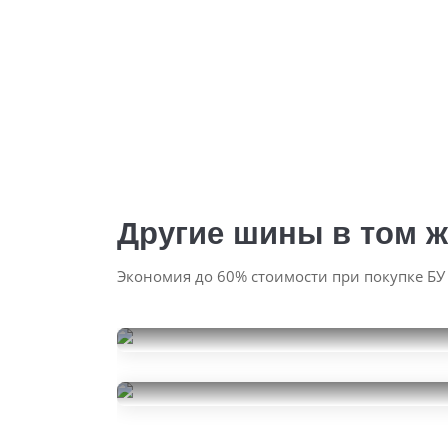
Другие шины в том ж
Экономия до 60% стоимости при покупке БУ
Kumho Ecsta PS71
235/45R18
Landsail Rapid Dragon
6000
за 2 шт.
235/45R18