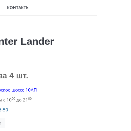
КОНТАКТЫ
ter Lander
за 4 шт.
ское шоссе 10АП
00
00
 с 10
до 21
6-50
m