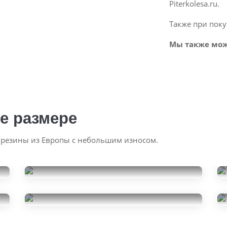
Piterkolesa.ru.
Также при поку
Мы также мож
е размере
 резины из Европы с небольшим износом.
Kumho WinterCraft Ice WI32
235/45R18
Kumho Ecsta PS31
49999
за 4 шт.
235/45R18