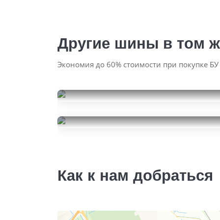
Другие шины в том ж
Экономия до 60% стоимости при покупке БУ
Nokian Tyres Hakkapeliitta
9
Continental IceContact 3
195/60R16
9500
195/60R16
за 4 шт.
15000
за 4 шт.
Как к нам добраться