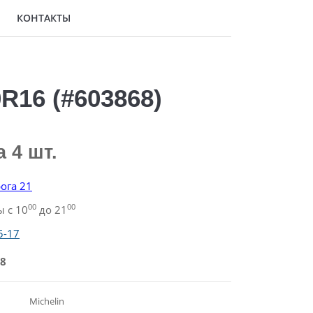
КОНТАКТЫ
R16 (#603868)
а 4 шт.
ога 21
00
00
 с 10
до 21
5-17
8
Michelin