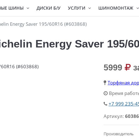
ВЫЕ ШИНЫ
ДИСКИ Б/У
УСЛУГИ
ШИНОМОНТАЖ
lin Energy Saver 195/60R16 (#603868)
helin Energy Saver 195/60
5999
з
Торфяная дор
Время работы
+7 999 235-4
Артикул:
60386
Производитель