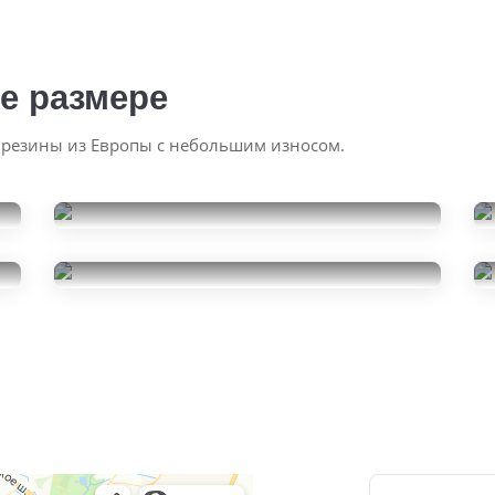
е размере
 резины из Европы с небольшим износом.
Continental IceContact 3
195/60R16
Gislaved Nord Frost Van
15000
за 4 шт.
195/60R16
8000
за 4 шт.