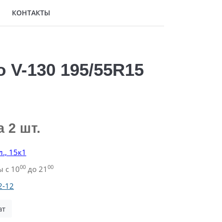
КОНТАКТЫ
o V-130 195/55R15
а 2 шт.
., 15к1
00
00
 с 10
до 21
2-12
ть чат