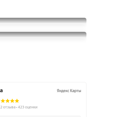
Formula Energy
195/55R15
Fulda EcoControl HP
2000
за 1 шт.
195/55R15
5500
за 2 шт.