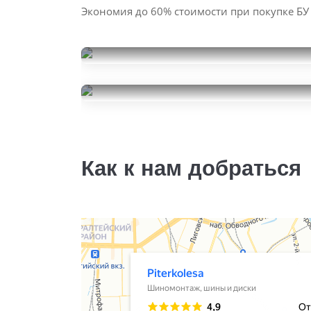
Экономия до 60% стоимости при покупке БУ
Gislaved Nord Frost 200
195/55R15
Pirelli Cinturato P1
15000
за 4 шт.
195/55R15
6000
за 2 шт.
Как к нам добраться