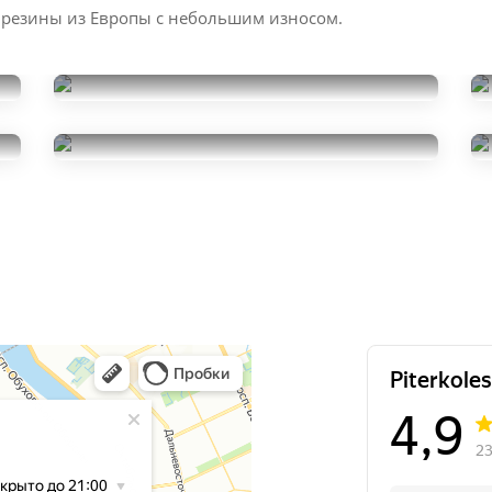
 резины из Европы с небольшим износом.
Yokohama Ice Guard Stud
IG55
Firestone Firehawk 700
195/55R15
13500
195/55R15
за 4 шт.
6000
за 2 шт.