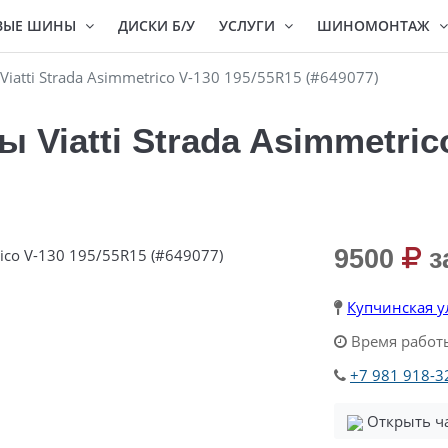
ВЫЕ ШИНЫ
ДИСКИ Б/У
УСЛУГИ
ШИНОМОНТАЖ
atti Strada Asimmetrico V-130 195/55R15 (#649077)
Viatti Strada Asimmetric
9500
з
Купчинская ул
Время работы
+7 981 918-3
Откры