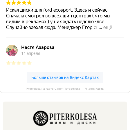
Piterkolesa на карте Санкт‑Петербурга — Яндекс Карты