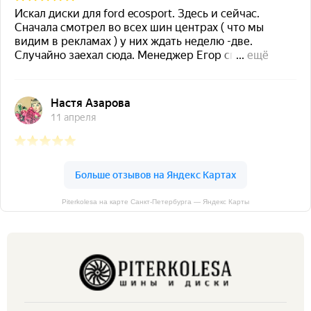
Piterkolesa на карте Санкт‑Петербурга — Яндекс Карты