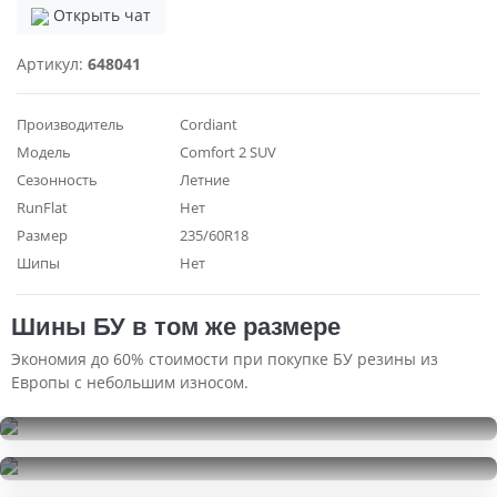
Открыть чат
Артикул:
648041
Производитель
Cordiant
Модель
Comfort 2 SUV
Сезонность
Летние
RunFlat
Нет
Размер
235/60R18
Шипы
Нет
Шины БУ в том же размере
Экономия до 60% стоимости при покупке БУ резины из
Европы с небольшим износом.
Hankook Winter I'Pike RS2 W429
235/60R18
Nokian Tyres Hakkapeliitta 9 SUV