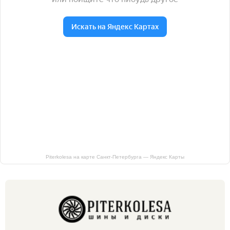
Piterkolesa на карте Санкт‑Петербурга — Яндекс Карты