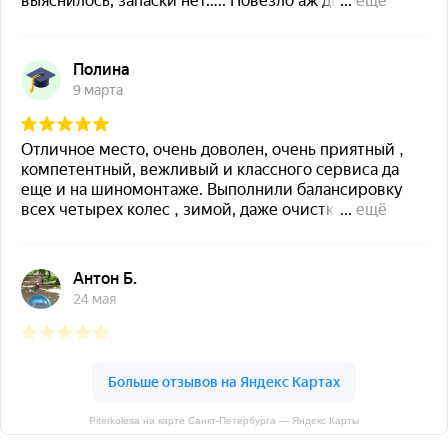
Piterkolesa на карте Санкт‑Петербурга — Яндекс Карты