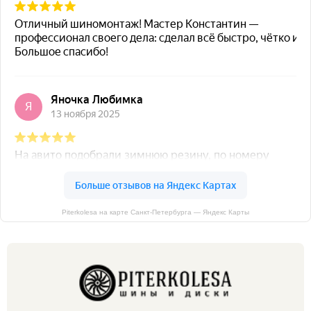
Piterkolesa на карте Санкт‑Петербурга — Яндекс Карты