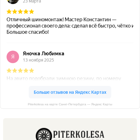
Piterkolesa на карте Санкт‑Петербурга — Яндекс Карты