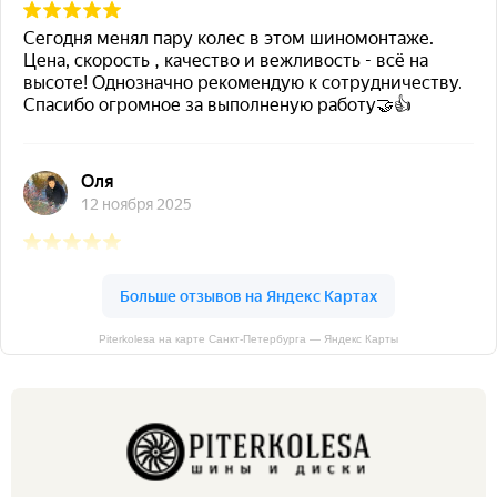
Piterkolesa на карте Санкт‑Петербурга — Яндекс Карты