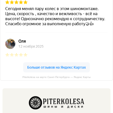
Piterkolesa на карте Санкт‑Петербурга — Яндекс Карты