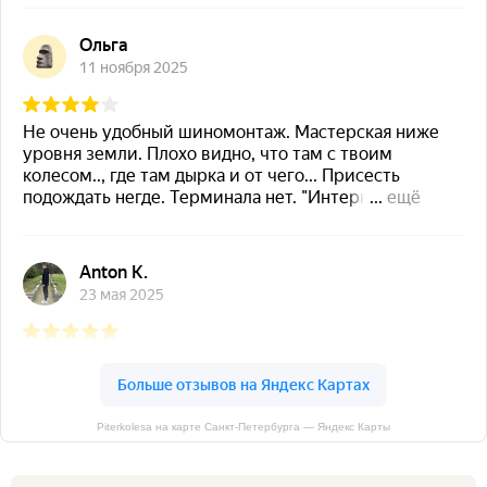
Piterkolesa на карте Санкт‑Петербурга — Яндекс Карты