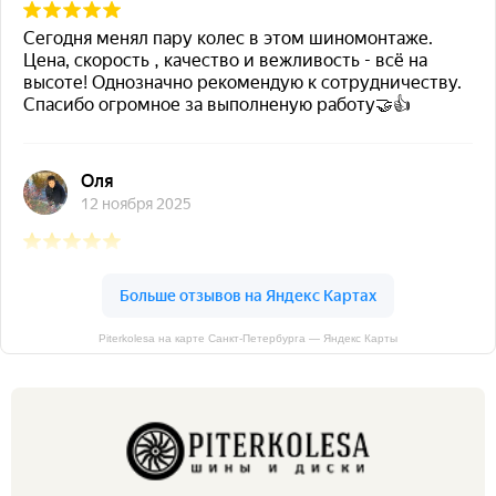
Piterkolesa на карте Санкт‑Петербурга — Яндекс Карты