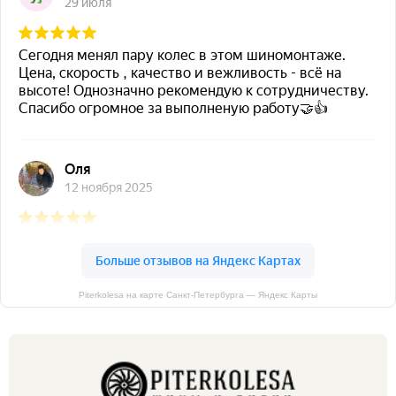
Piterkolesa на карте Санкт‑Петербурга — Яндекс Карты