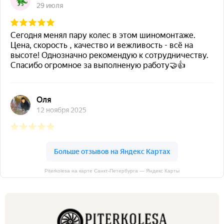
Piterkolesa на карте Санкт‑Петербурга — Яндекс Карты