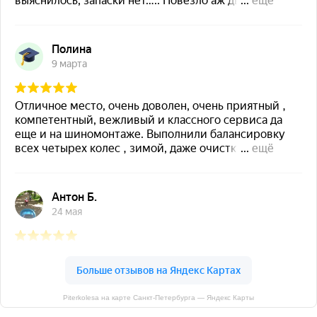
Piterkolesa на карте Санкт‑Петербурга — Яндекс Карты