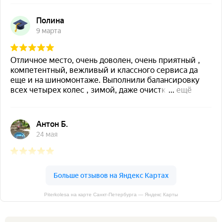
Piterkolesa на карте Санкт‑Петербурга — Яндекс Карты