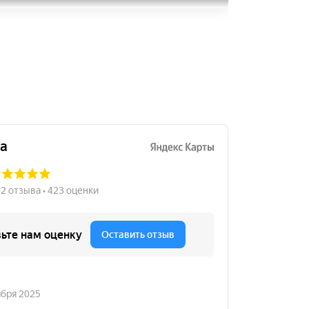
Vredestein T-Trac
165/70R14
2500
за 1 шт.