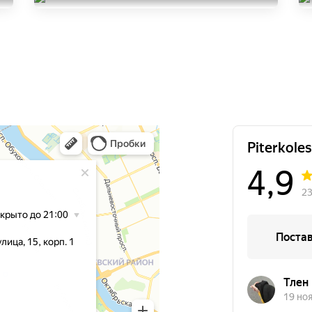
Goodyear EfficientGrip
Compact
165/70R14
6000
за 2 шт.