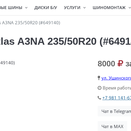
ВЫЕ ШИНЫ
ДИСКИ Б/У
УСЛУГИ
ШИНОМОНТАЖ
s A3NA 235/50R20 (#649140)
las A3NA 235/50R20 (#6491
8000
з
ул. Ушинског
Время работы
+7 981 141-6
Чат в Telegra
Чат в MAX