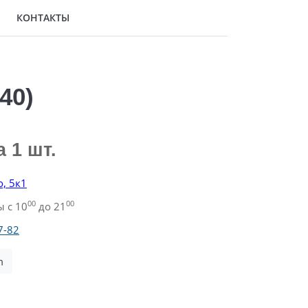
КОНТАКТЫ
40)
а 1 шт.
о, 5к1
00
00
 с 10
до 21
7-82
m