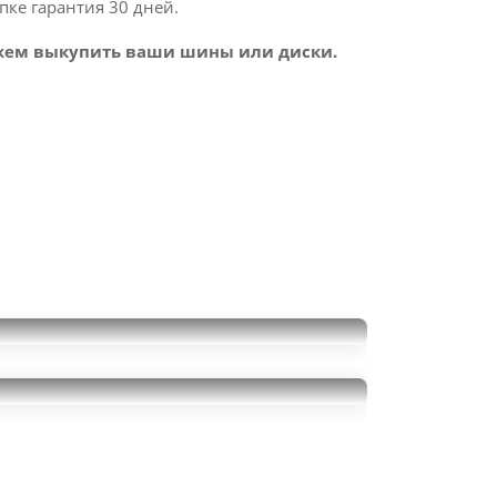
пке гарантия 30 дней.
ем выкупить ваши шины или диски.
Atlas A3NA
235/50R20
Bridgestone Turanza ECO
16000
за 2 шт.
235/50R20
20000
за 2 шт.