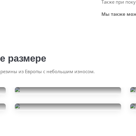
Также при поку
Мы также мож
е размере
 резины из Европы с небольшим износом.
Atlas A3NA
235/50R20
Pirelli Scorpion
8000
за 1 шт.
235/50R20
32000
за 4 шт.