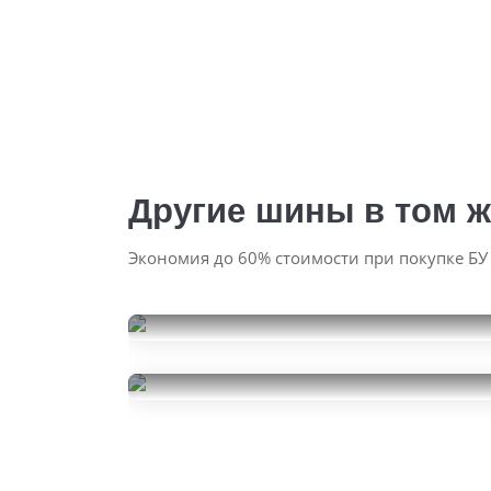
Другие шины в том ж
Экономия до 60% стоимости при покупке БУ
Atlas A3NA
235/50R20
25000
Pirelli Scorpion
за 4 шт.
235/50R20
18000
за 2 шт.