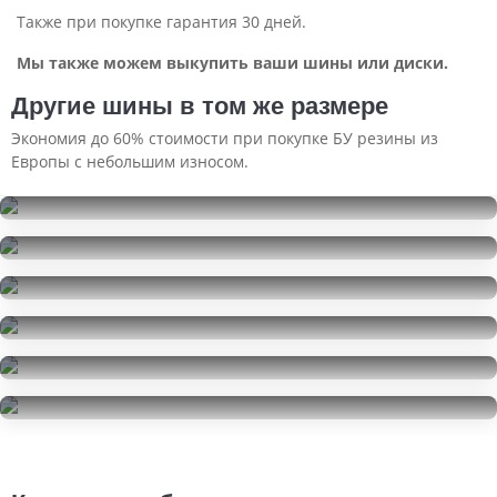
Также при покупке гарантия 30 дней.
Мы также можем выкупить ваши шины или диски.
Другие шины в том же размере
Экономия до 60% стоимости при покупке БУ резины из
Европы с небольшим износом.
Atlas A3NA
235/50R20
Atlas A3NA
25000
за 4 шт.
235/50R20
Atlas A3NA
8000
за 1 шт.
235/50R20
Pirelli Scorpion
16000
за 2 шт.
235/50R20
Pirelli Scorpion
18000
за 2 шт.
235/50R20
Bridgestone Turanza ECO
32000
за 4 шт.
235/50R20
20000
за 2 шт.