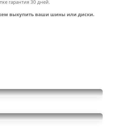
пке гарантия 30 дней.
ем выкупить ваши шины или диски.
Gislaved Soft Frost 200 SUV
265/60R18
35000
за 4 шт.
Cooper discoverer hts
265/60R18