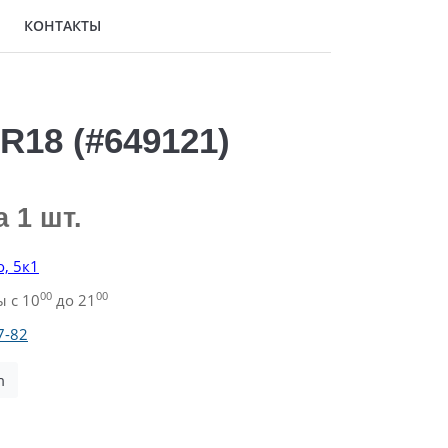
КОНТАКТЫ
R18 (#649121)
а 1 шт.
о, 5к1
00
00
 с 10
до 21
7-82
m