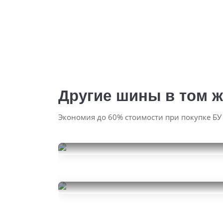
Другие шины в том ж
Экономия до 60% стоимости при покупке БУ
Dunlop Grandtrek AT20
265/60R18
14000
за 4 шт.
Continental IceContact 3
265/60R18