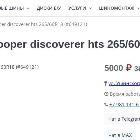
ВЫЕ ШИНЫ
ДИСКИ Б/У
УСЛУГИ
ШИНОМОНТАЖ
r discoverer hts 265/60R18 (#649121)
per discoverer hts 265/60
5000
з
ул. Ушинског
Время работы
+7 981 141-6
Чат в Telegra
Чат в MAX