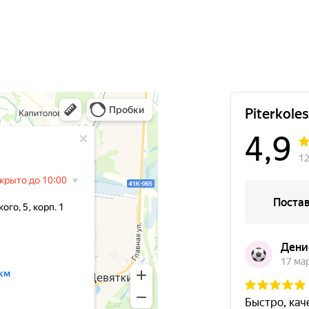
265/60R18
19500
за 4 шт.