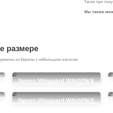
Также при поку
Мы также мож
е размере
 резины из Европы с небольшим износом.
Nexen Winguard WINSPIKE
WH62 SUV
265/60R18
Nexen Winguard WINSPIKE
13500
за 2 шт.
WH62 SUV